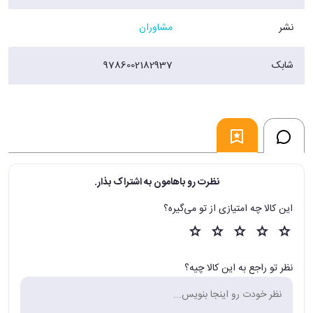
نشر
مشاوران
شابک
9786002182937
نظرت رو باهامون به اشتراک بذار.
این کالا چه امتیازی از تو می‌گیره؟
نظر تو راجع به این کالا چیه؟