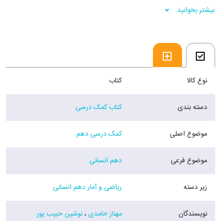
5) پرسشهای متنوع تشریحی برای هر درس
بیشتر بخوانید
6) ارائه آزمونهای تشریحی برای جمع بندی
7) شامل نکات مهم هر درس
8) به همراه پاسخنامه تشریحی کلیه سوالات
فروشگاه اینترنتی 30بوک
نوع کالا
کتاب
دسته بندی
کتاب کمک درسی
موضوع اصلی
کمک درسی دهم
موضوع فرعی
دهم انسانی
زیر دسته
ریاضی و آمار دهم انسانی
نویسندگان
مهناز حامدی
،
نوشین حبیب پور