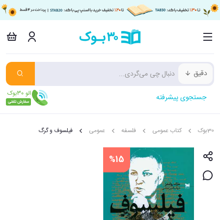
دقیق
جستجوی پیشرفته
30بوک
کتاب عمومی
فلسفه
عمومی
فیلسوف و گرگ
%15