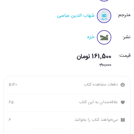
مترجم:
شهاب الدین عباسی
نشر:
خزه
قیمت:
161٬500 تومان
190٬000
دفعات مشاهده کتاب
5160
علاقه‌مندان به این کتاب
65
می‌خواهند کتاب را بخوانند.
6