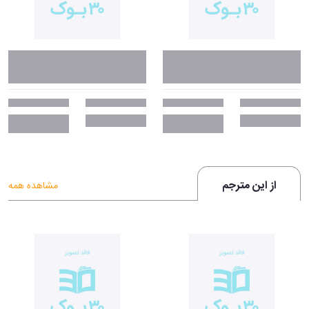
روزنامۀ گاردین
«کتاب فیلسوف و گرگ، یک پرترۀ قابل‌توجه است که نویسنده در آن پیوند بین
یک انسان و یک حیوانی را نشان داده که اکثر ما آن را هیولا می‌دانیم.»
-
جولیان باگینی، فایننشال تایمز
«هر کسی نمی‌تواند حیات وحش و عقاید ویتگنشتاین را به چنین شیوه‌ای
جالب و سرگرم‌کننده ترکیب کند اما رولندز توانست. این کتاب لذت‌بخش و
خواندنی است.»
- کانی اوگل، میامی هرالد
«این کتاب را می‌توان یک کتاب فلسفی کلاسیک دانست.»
- مارک ورنون، تایمز
از این مترجم
لایبرآری
مشاهده همه
چرا باید کتاب فیلسوف و گرگ را بخوانیم؟
اگر وقتی مردم در مورد حیوانات خانگی‌شان طوری صحبت می‌کنند که انگار
حیوان خانگی‌شان، انسان است بسیار متعجب می‌شوید شاید در واقع هنوز
ارتباط عجیب و عمیق بین انسان و حیوان را درک نکرده‌اید. فیلسوف و گرگ
کتابی در مورد دوستی ۱۱ سالۀ فیلسوفی جوان و یک گرگ است که دیدگاه شما