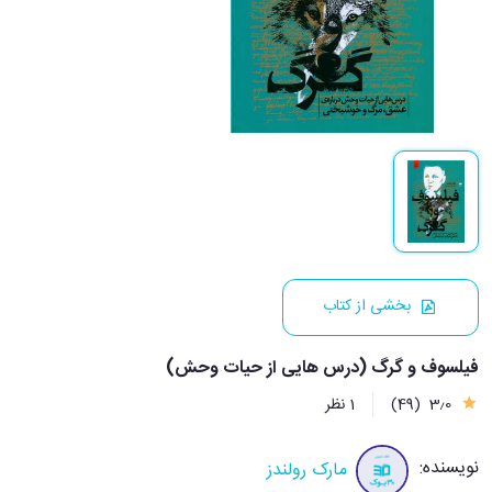
بخشی از کتاب
فیلسوف و گرگ (درس هایی از حیات وحش)
3٫0
(49)
1 نظر
نویسنده:
مارک رولندز