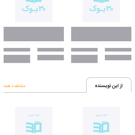
از 5 را دریافت کرده است.
معرفی کتاب فیلسوف و گرگ:
فیلسوف و گرگ (درس‌هایی از حیات وحش)
اثری از مارک رولندز فیلسوف و
نویسندۀ اهل ولز است و شناخته‌شده‌ترین اثر او محسوب می‌شود. این کتاب
اولین بار در سال 2008 منتشر شد و در مورد یک دهه زندگی و سفر این
نویسنده با یک گرگ است. این کتاب تحسین‌برانگیز شما را وادار می‌کند که در
معنای انسانیت و انسان بودن تجدیدنظر کنید.
واکنش‌های جهانی به کتاب فیلسوف و گرگ:
از این نویسنده
مشاهده همه
«کتاب فیلسوف و گرگ، روایتی جذاب است که به عنوان یک اثر مهم فلسفی
شناخته می‌شود و ما را مجبور می‌کند در دیدگاه‌مان نسبت به حیوانات
تجدیدنظر کنیم.»
- جان گری، نویسندۀ کتاب مردان مریخی، زنان ونوسی
«شاید این کتاب بهترین خودزندگی‌نامه از یک ایده یا بهتر بگوییم مجموعه‌ای از
ایده‌های مرتبط دربارۀ رابطۀ بین انسان و حیوانات باشد.»
- جاناتان دربی‌شایر،