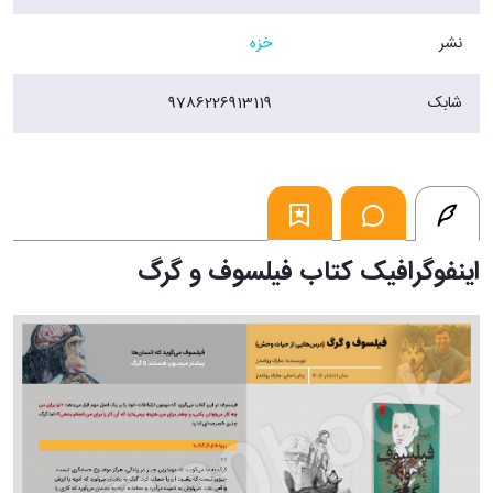
نشر
خزه
شابک
9786226913119
اینفوگرافیک کتاب فیلسوف و گرگ