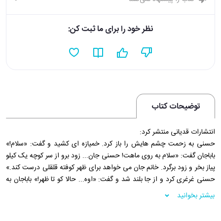
نظر خود را برای ما ثبت کن:
توضیحات کتاب
انتشارات قدیانی منتشر کرد:
حسنی به زحمت چشم هایش را باز کرد. خمیازه ای کشید و گفت: «سلام!»
باباجان گفت: «سلام به روی ماهت! حسنی جان... زود برو از سر کوچه یک کیلو
پیاز بخر و زود برگرد. خانم جان می خواهد برای ظهر کوفته قلقلی درست کند.»
حسنی غرغری کرد و از جا بلند شد و گفت: «اوه... حالا کو تا ظهر!» باباجان به
او چشم غره رفت. حسنی هم دیگر حرفی نزد. شال و کلاه کرد و از خانه بیرون
بیشتر بخوانید
دوید. هوا خیلی خوب بود و حسنی فکر کرد که تا ظهر زمان زیادی است. به
سرش زد که راه را دور بزند و از کوچه باغی برود. ....