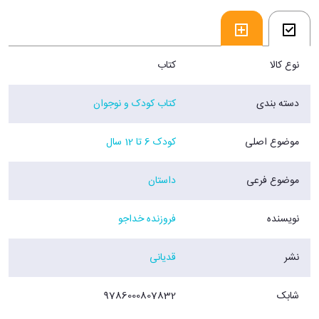
-از متن کتاب-
فروشگاه اینترنتی 30بوک
نوع کالا
کتاب
دسته بندی
کتاب کودک و نوجوان
موضوع اصلی
کودک 6 تا 12 سال
موضوع فرعی
داستان
نویسنده
فروزنده خداجو
نشر
قدیانی
شابک
9786000807832