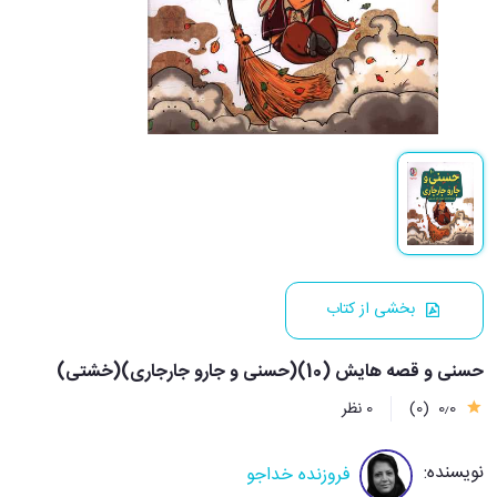
بخشی از کتاب
حسنی و قصه هایش (10)(حسنی و جارو جارجاری)(خشتی)
0٫0
(0)
0 نظر
نویسنده:
فروزنده خداجو