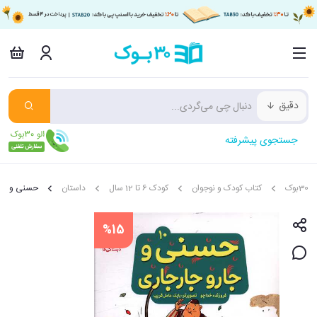
دقیق
جستجوی پیشرفته
30بوک
کتاب کودک و نوجوان
کودک 6 تا 12 سال
داستان
حسنی و قص
%15