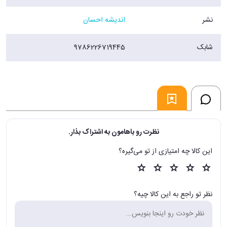
نشر
اندیشه احسان
شابک
9786226719445
نظرت رو باهامون به اشتراک بذار.
این کالا چه امتیازی از تو می‌گیره؟
نظر تو راجع به این کالا چیه؟