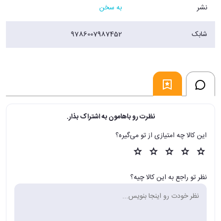
نشر
به سخن
شابک
9786007987452
نظرت رو باهامون به اشتراک بذار.
این کالا چه امتیازی از تو می‌گیره؟
نظر تو راجع به این کالا چیه؟