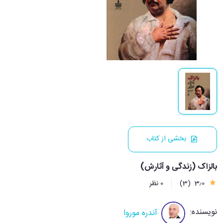
بخشی از کتاب
بالزاک (زندگی و آثارش)
3٫0
(3)
0 نظر
نویسنده:
آندره موروا