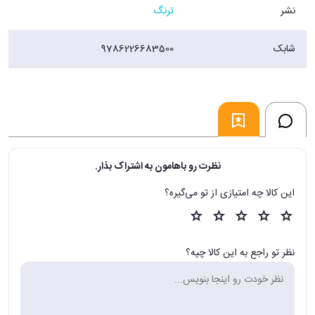
نشر
ترنگ
شابک
9786226683500
نظرت رو باهامون به اشتراک بذار.
این کالا چه امتیازی از تو می‌گیره؟
نظر تو راجع به این کالا چیه؟