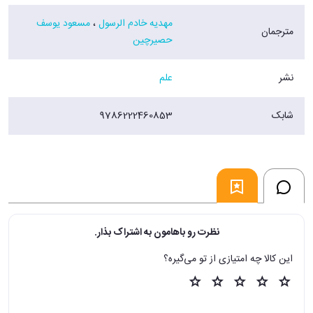
مهدیه خادم الرسول
،
مسعود یوسف
مترجمان
حصیرچین
نشر
علم
شابک
9786222460853
نظرت رو باهامون به اشتراک بذار.
این کالا چه امتیازی از تو می‌گیره؟