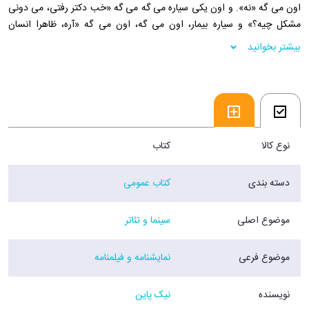
اون می گه «نه». و اون یکی سیاره می گه می گه «خب دکتر رفتی، می دونی
مشکل چیه؟» و سیاره بیمار، اون می گه، اون می گه «آره، ظاهرا انسان
خردمند دارم». اون یکی سیاره می گه «وای نه». سیاره بیمار می گه «می
بیشتر بخوانید
دونم. می دونم. دست رو دلم نذار». اون یکی سیاره می گه «اما، اما. شنیدم
که به صورت کلی، خیلی دووم نمی آرند.»
فروشگاه اینترنتی 30بوک
نوع کالا
کتاب
دسته بندی
کتاب عمومی
موضوع اصلی
سینما و تئاتر
موضوع فرعی
نمایشنامه و فیلمنامه
نویسنده
نیک پاین