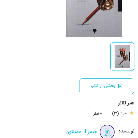
بخشی از کتاب
هنر تئاتر
2٫0
(3)
0 نظر
نویسنده:
جیمز آر همیلتون