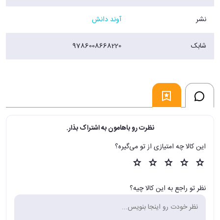
نشر
آوند دانش
شابک
9786008668220
نظرت رو باهامون به اشتراک بذار.
این کالا چه امتیازی از تو می‌گیره؟
نظر تو راجع به این کالا چیه؟