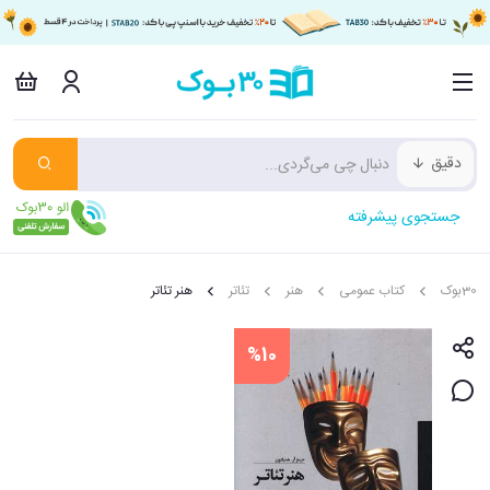
دقیق
جستجوی پیشرفته
30بوک
کتاب عمومی
هنر
تئاتر
هنر تئاتر
%10