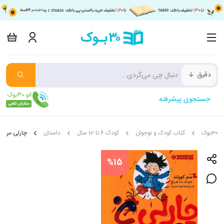
دقیق
جستجوی پیشرفته
30بوک
کتاب کودک و نوجوان
کودک 6 تا 12 سال
داستان
چارلی مرغ 
%15