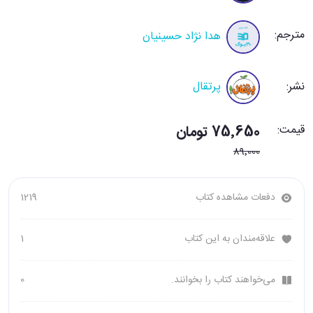
مترجم:
هدا نژاد حسینیان
نشر:
پرتقال
قیمت:
75٬650 تومان
89٬000
دفعات مشاهده کتاب
1219
علاقه‌مندان به این کتاب
1
می‌خواهند کتاب را بخوانند.
0