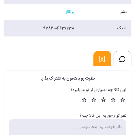
نشر
پرتقال
شابک
9786004627238
نظرت رو باهامون به اشتراک بذار.
این کالا چه امتیازی از تو می‌گیره؟
نظر تو راجع به این کالا چیه؟