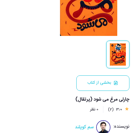
بخشی از کتاب
چارلی مرغ می شود (پرتقال)
3٫0
(2)
0 نظر
نویسنده:
سم کوپلند