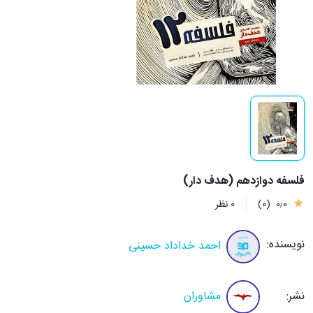
فلسفه دوازدهم (هدف دار)
0٫0
(0)
0 نظر
نویسنده:
احمد خداداد حسینی
نشر:
مشاوران