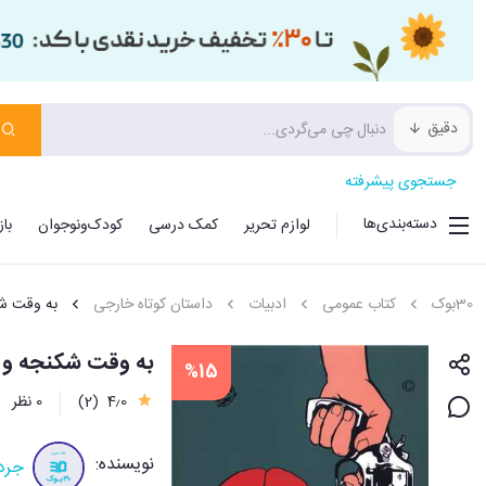
دقیق
جستجوی پیشرفته
دسته‌بندی‌ها
لوازم تحریر
کمک درسی
کودک‌ونوجوان
با
30بوک
کتاب عمومی
ادبیات
داستان کوتاه خارجی
به وقت شک
به وقت شکنجه و 
%15
4٫0
(2)
0 نظر
نویسنده:
جردن