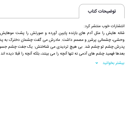
توضیحات کتاب
انتشارات خوب منتشر کرد:
شانه هایش را مثل آدم های بازنده پایین آورده و صورتش را پشت موهایش 
وحشی، چشمانی پرشرر و مصمم داشت. مادرش می گفت چشمان دخترک به پدرش رف
پدرش چشم تو چشم شد. بی هیچ تردیدی می شناختش: یک جفت چشم جسور و
بعدها فهمید چشم های آدمی نه تنها آنچه را می بینند، بلکه آنچه را قبلا دیده ان
پی برد؛ او حتما فرار کرده بود. پدرش آدم بدی بود؛ سارق بود و در آن لحظه باید د
بیشتر بخوانید
فروشگاه اینترنتی 30بوک