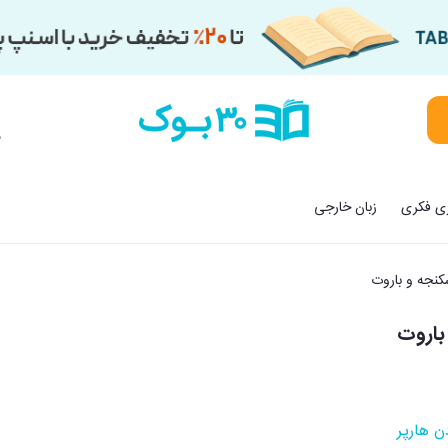
م
زی فکری
زبان خارجی
نجه و باروت
باروت
 هارپر