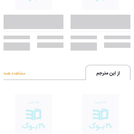
«در آخرین سال‌های اقامتم در مسکو، نویسندۀ شهرستانی تازه‌کاری، هر موقع به
مسکو می‌آمد سری هم به من می‌زد. او از این گلایه داشت که حکومت اجازۀ
چاپ رمان‌ها و داستان‌هایش را نمی‌دهد. او نوشته‌هایش را که خیلی هم
پرتعداد بود، به من می‌داد تا بخوانم و نظرم را به او بگویم. مطمئن بود که
نوشته‌هایش، به دلیل محتوای شدیداً انتقادی‌شان، هرگز اجازۀ چاپ در شوروی
پیدا نخواهد کرد و واقعاً هم نوشته‌هایش پر از انتقادات صریح از نظام شوروی
بود. اما کارهای این نویسنده یک ایراد خیلی اساسی داشت: کوچک‌ترین
بارقه‌ای از استعداد ادبی در آن‌ها دیده نمی‌شد و او چند بار از من خواست که
دست‌نوشته‌هایش را به خارج بفرستم و به چاپ آن‌ها در خارج کمک کنم، اما
حاضر به این کار نشدم.»
از این مترجم
مشاهده همه
«این پایان سین‌جیم، یا تقریباً پایان سین‌جیم بود. مأمور مافوق به من گفت:
«من معتقدم که تو از طرفی یک شهروند خوب شوروی هستی، اما از طرف
دیگر، شک‌وتردیدهایی درباره‌ات وجود دارد. اگر تو همه‌چیز را به ما نگفته باشی
یا اگر اطلاعات دروغ به ما گفته باشی، در این صورت فقط باید خودت را مقصر
بدانی. حالا برو و دربارۀ حرفی که الان شنیدی، فکر کن و سه‌شنبۀ بعد دوباره
بیا این‌جا تا با هم حرف بزنیم. در ضمن موقع آمدنت شعرهایت را هم برایمان
بیاور. ما همۀ آن‌ها را خواهیم خواند و کمکت خواهیم کرد. تو به ما کمک کن و