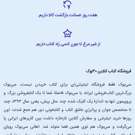
این فرسودگی که زمینه‌ساز فروپاشی امپراتوری کمونیستی شوروی شد،
می‌تواند برای همۀ کسانی که به قضیۀ شوروی و کشف دلایل سقوط آن
هفت روز ضمانت بازگشت کالا داریم.
علاقه‌مندند جالب باشد.»
-بیژن اشتری
دربارۀ نویسندۀ کتاب شوروی ضد شوروی
از شیر مرغ تا جون آدمی زاد کتاب داریم.
ولادیمیر واینوویچ در سال 1923 در شهر دوشنبه، پایتخت تاجیکستان به دنیا
آمد. او داستان‌نویس و طنزپردازی است که بخش عمده‌ای از زندگی‌اش را
فروشگاه کتاب آنلاین ۳۰بوک
صرف مبارزه با رژیم شوروی کرد و هزینه‌های زیادی را نیز بابت رک‌گویی و نگاه
سی‌بوک فقط فروشگاه اینترنتی‌ای برای کتاب خریدن نیست، سی‌بوک
انتقادی‌اش پرداخت. پدرش روس‌ صرب‌تبار و روزنامه‌نگار و مادرش یهودی‌تبار
و معلم ریاضی بود. خاندان پدری‌اش همگی نظامی بودند و برخی به درجۀ
بزرگ‌ترین کتاب‌فروشی ایرانه. با سی‌بوک فاصلۀ شما تا یک کتابفروشی بزرگ و
ژنرالی رسیدند و آخرین نسل از خاندانش همگی فرماندهی کشتی‌های عظیم را
پروپیمون تنها به اندازۀ یک کلیک شده. چند سال پیش، یعنی سال ۱۳۹۳، چند
برعهده داشتند.
تا متخصص جوان و پرانرژیِ عاشقِ کتاب و کتابخونی دور هم جمع شدند؛ اون‌
روزها خرید اینترنتی و سفارش آنلاین تازه‌تازه داشت بین کاربرهای ایرانی پا
ولادیمیر واینوویچ یک بار در جواب به سؤالی که از او پرسیده شد چطور
می‌گرفت و سی‌بوک هم توی همین فضا متولد شد. اهالی سی‌بوک رویای
خودش را یک نویسندۀ روسی به حساب می‌آورد پاسخ داد که من خودم را