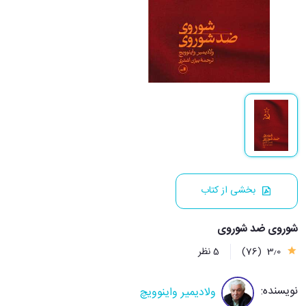
بخشی از کتاب
شوروی ضد شوروی
3٫0
(76)
5 نظر
نویسنده:
ولادیمیر واینوویچ