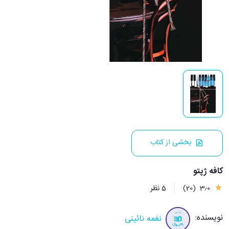
بخشی از کتاب
کافه ژپتو
3٫0
(20)
5 نظر
نویسنده:
نغمه نائینی