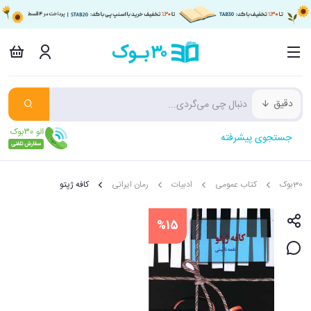
دقیق
جستجوی پیشرفته
30بوک
کتاب عمومی
ادبیات
رمان ایرانی
کافه ژپتو
%15