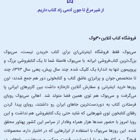
از شیر مرغ تا جون آدمی زاد کتاب داریم.
فروشگاه کتاب آنلاین ۳۰بوک
سی‌بوک فقط فروشگاه اینترنتی‌ای برای کتاب خریدن نیست، سی‌بوک
بزرگ‌ترین کتاب‌فروشی ایرانه. با سی‌بوک فاصلۀ شما تا یک کتابفروشی بزرگ و
پروپیمون تنها به اندازۀ یک کلیک شده. چند سال پیش، یعنی سال ۱۳۹۳، چند
تا متخصص جوان و پرانرژیِ عاشقِ کتاب و کتابخونی دور هم جمع شدند؛ اون‌
روزها خرید اینترنتی و سفارش آنلاین تازه‌تازه داشت بین کاربرهای ایرانی پا
می‌گرفت و سی‌بوک هم توی همین فضا متولد شد. اهالی سی‌بوک رویای
فرستادن کتاب به دوردست‌ترین جاهای ایران رو داشتند، رویای پیدا کردن
رفقای کتابخون توی شهرهایی که شاید حتی یک کتابفروشی هم نداشت و این
رویا امروز با حضور صدها هزار همراه وفادار از سراسر این کشور پهناور محقق
شده. این ‌روزها سی‌بوک با استفاده از ابزارهایی که در اختیار داره، محصولات
فرهنگی و کتاب‌ها رو با ارزون‌ترین قیمت ممکن و سریع‌ترین راه‌های در