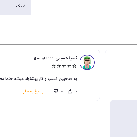
شابک
کیمیا حسینی
23 آبان 1400
به صاحبین کسب و کار پیشنهاد میشه حتما مطا
پاسخ به نظر
0
0