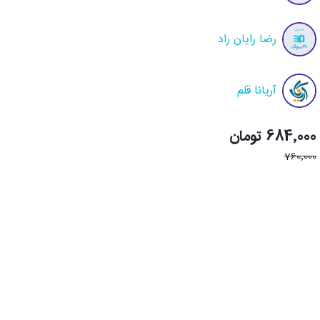
رضا رایان راد
آریانا قلم
684٬000 تومان
760٬000