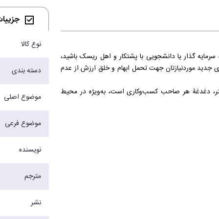
جزییات 
نوع کالا
باشید، خواه سرمایه‌ گذار یا دانشجویی با پشتکار و اهل ریسک باشید،
ای جدید موردنیازتان جهت تحمل ابهام و خلق ارزش از عدم
دسته بندی
تر، دغدغۀ هر صاحب کسب‌وکاری است، به‌ویژه در محیط
موضوع اصلی
ز می‌کند و البته، همین شرایط فرصت‌های زیادی نیز پیش
حان اندیشیدن) اســـت.
موضوع فرعی
را که می‌شود به مشتریان عرضه کرد بهتر بسنجیم و درنهایت
مک می‌کند تا در سطوح متنوع کسب‌وکار، بـا انتخاب درسـت و
نویسنده
م‌مند تفکر طراحی، مسائل کسب‌وکار را هرچه اثربخش‌تر حل
 (خواننده) را هدف قرار داده و کوشیده‌اند از میـان انبوه
گان بـرای گروه‌های مختلف خوانندگان بـا نیازهای متفاوت
مترجم
نشر