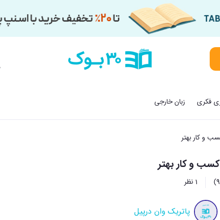
م
زی فکری
زبان خارجی
ب و کار بهتر
سب و کار بهتر
1 نظر
پاتریک وان درپیل