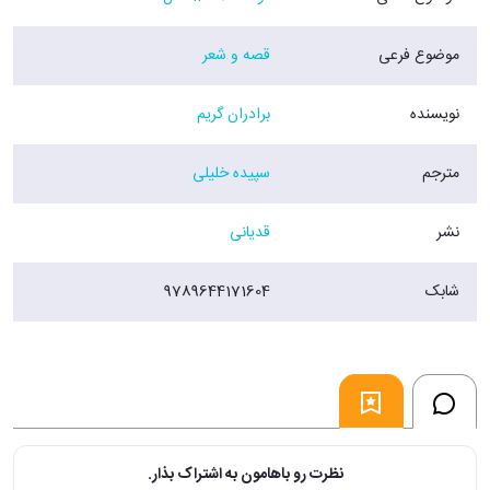
موضوع فرعی
قصه و شعر
نویسنده
برادران گریم
مترجم
سپیده خلیلی
نشر
قدیانی
شابک
9789644171604
نظرت رو باهامون به اشتراک بذار.