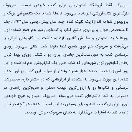
سی‌بوک فقط فروشگاه اینترنتی‌ای برای کتاب خریدن نیست، سی‌بوک
بزرگ‌ترین کتاب‌فروشی ایرانه. با سی‌بوک فاصلۀ شما تا یک کتابفروشی بزرگ و
پروپیمون تنها به اندازۀ یک کلیک شده. چند سال پیش، یعنی سال ۱۳۹۳، چند
تا متخصص جوان و پرانرژیِ عاشقِ کتاب و کتابخونی دور هم جمع شدند؛ اون‌
روزها خرید اینترنتی و سفارش آنلاین تازه‌تازه داشت بین کاربرهای ایرانی پا
می‌گرفت و سی‌بوک هم توی همین فضا متولد شد. اهالی سی‌بوک رویای
فرستادن کتاب به دوردست‌ترین جاهای ایران رو داشتند، رویای پیدا کردن
رفقای کتابخون توی شهرهایی که شاید حتی یک کتابفروشی هم نداشت و این
رویا امروز با حضور صدها هزار همراه وفادار از سراسر این کشور پهناور محقق
شده. این ‌روزها سی‌بوک با استفاده از ابزارهایی که در اختیار داره، محصولات
فرهنگی و کتاب‌ها رو با ارزون‌ترین قیمت ممکن و سریع‌ترین راه‌های در
دسترس به شما عاشق‌های کتاب می‌رسونه. سی‌بوک امیدواره هیچ خونه‌یی
توی ایران بی‌کتاب نباشه و برای رسیدن به این امید و هدف هر آنچه در توان
داره با شما به اشتراک می‌گذاره. به دنیای سی‌بوک خوش اومدید.