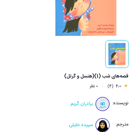
قصه‌های شب (1)(هنسل و گرتل)
4٫0
(4)
0 نظر
نویسنده:
برادران گریم
مترجم:
سپیده خلیلی