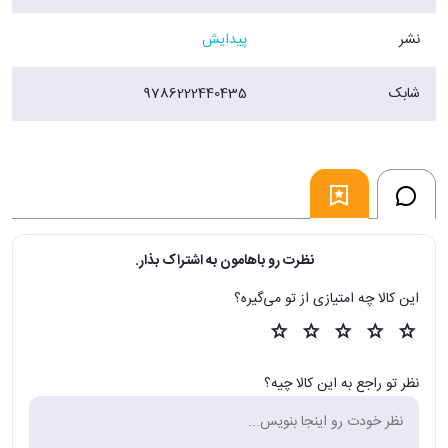
نشر
پیدایش
شابک
9786222440435
نظرت رو باهامون به اشتراک بذار.
این کالا چه امتیازی از تو می‌گیره؟
نظر تو راجع به این کالا چیه؟