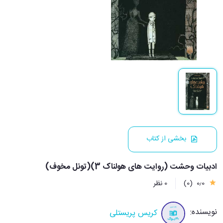
بخشی از کتاب
ادبیات وحشت (روایت های هولناک 3)(تونل مخوف)
0٫0
(0)
0 نظر
نویسنده:
کریس پریستلی