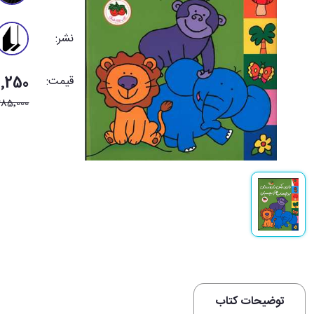
نشر:
قیمت:
242٬250 
285٬000
توضیحات کتاب