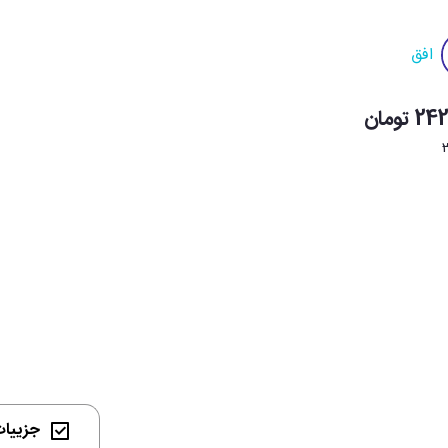
افق
تومان
جزییات 