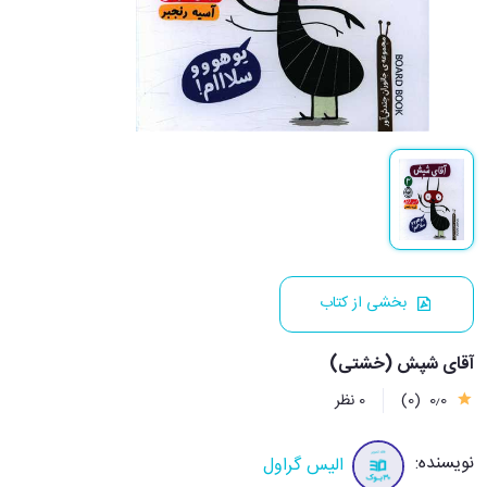
بخشی از کتاب
آقای شپش (خشتی)
0٫0
(0)
0 نظر
نویسنده:
الیس گراول