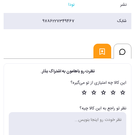
نشر
نودا
شابک
9786227349467
نظرت رو باهامون به اشتراک بذار.
این کالا چه امتیازی از تو می‌گیره؟
نظر تو راجع به این کالا چیه؟