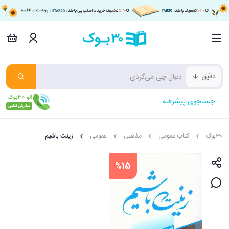
دقیق
جستجوی پیشرفته
30بوک
کتاب عمومی
مذهبی
عمومی
زینت باشیم
%15