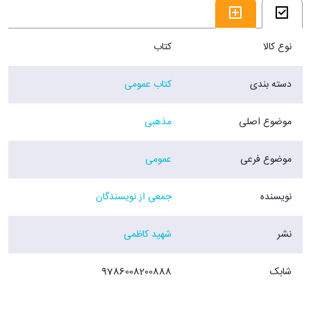
پیشی گیرند به خدا قسم شما سزاوارتر از آنان به آن امر هستید.
(بحار الأنوار جلد85/صفحه 119)
فروشگاه اینترنتی 30بوک
نوع کالا
کتاب
دسته بندی
کتاب عمومی
موضوع اصلی
مذهبی
موضوع فرعی
عمومی
نویسنده
جمعی از نویسندگان
نشر
شهید کاظمی
شابک
9786008200888