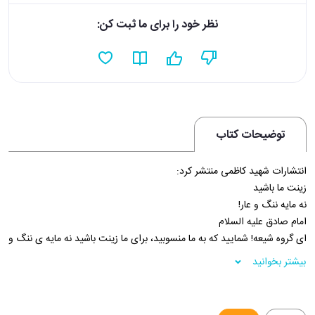
نظر خود را برای ما ثبت کن:
توضیحات کتاب
انتشارات شهید کاظمی منتشر کرد:
زینت ما باشید
نه مایه ننگ و عار!
امام صادق علیه السلام
ای گروه شیعه! شمایید که به ما منسوبید، برای ما زينت باشید نه مایه ی ننگ و
عار. چه مانعی دارد که همانند یاران على عليه السلام در بین مردم باشید؟ که
بیشتر بخوانید
اگر مردی از یاران او در بین قبیله ای قرار می گرفت امام و مؤذن آنان بود و
امانت دار و محافظ مال آنان. مریضان آنان را عیادت کنید و در تشییع جنازه ی
آنان حاضر شوید و در مساجدشان نماز بگذارید. نگذارید در امر خیر از شما