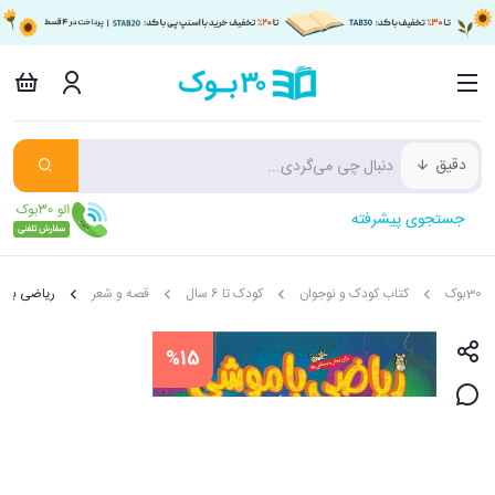
دقیق
جستجوی پیشرفته
30بوک
کتاب کودک و نوجوان
کودک تا 6 سال
قصه و شعر
ریاضی با 
%15