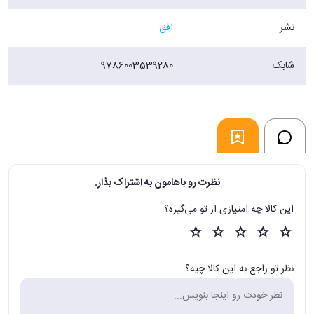
نشر
افق
شابک
9786003539280
نظرت رو باهامون به اشتراک بذار.
این کالا چه امتیازی از تو می‌گیره؟
نظر تو راجع به این کالا چیه؟