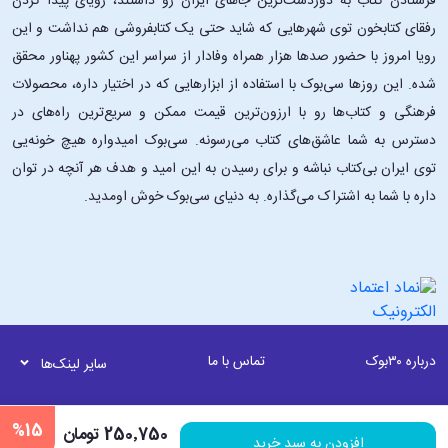
فرستادن کتاب به دوردست‌ترین جاهای ایران رو داشتند، رویای پیدا کردن
رفقای کتابخون توی شهرهایی که شاید حتی یک کتابفروشی هم نداشت و این
رویا امروز با حضور صدها هزار همراه وفادار از سراسر این کشور پهناور محقق
شده. این ‌روزها سی‌بوک با استفاده از ابزارهایی که در اختیار داره، محصولات
فرهنگی و کتاب‌ها رو با ارزون‌ترین قیمت ممکن و سریع‌ترین راه‌های در
دسترس به شما عاشق‌های کتاب می‌رسونه. سی‌بوک امیدواره هیچ خونه‌یی
توی ایران بی‌کتاب نباشه و برای رسیدن به این امید و هدف هر آنچه در توان
داره با شما به اشتراک می‌گذاره. به دنیای سی‌بوک خوش اومدید.
درباره ۳۰بوک
تماس با ما
سایر لینک‌ها
© 1393-1403 | تمامی حقوق این سایت متعلق به فروشگاه اینترنتی کتاب و محصولات
%15
250٬750 تومان
فرهنگی 30بوک می باشد. | به روز رسانی نرم افزاری 18 مرداد ماه 1405 ساعت 01:30
افزودن به سبد خرید