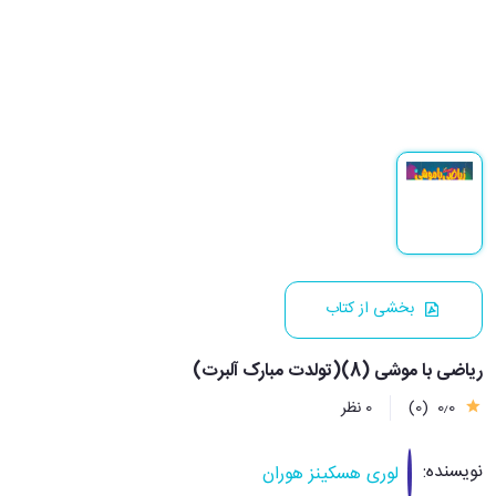
بخشی از کتاب
ریاضی با موشی (8)(تولدت مبارک آلبرت)
0٫0
(0)
0 نظر
نویسنده:
لوری هسکینز هوران