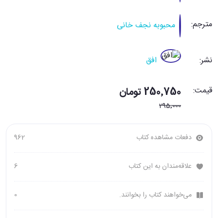
مترجم:
محبوبه نجف خانی
نشر:
افق
قیمت:
250٬750 تومان
295٬000
دفعات مشاهده کتاب
962
علاقه‌مندان به این کتاب
6
می‌خواهند کتاب را بخوانند.
0