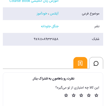
آموزش زبان انگلیسی Course Book
موضوع فرعی
آیلتس
،
خودآموز
نشر
جنگل جاودانه
شابک
9781108933858
نظرت رو باهامون به اشتراک بذار.
این کالا چه امتیازی از تو می‌گیره؟