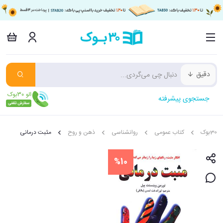
دقیق
جستجوی پیشرفته
30بوک
کتاب عمومی
روانشناسی
ذهن و روح
مثبت درمانی
%10