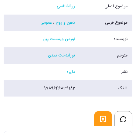
موضوع اصلی
روانشناسی
موضوع فرعی
ذهن و روح
،
عمومی
نویسنده
نورمن وینسنت پیل
مترجم
توراندخت تمدن
نشر
دایره
شابک
9789646839182