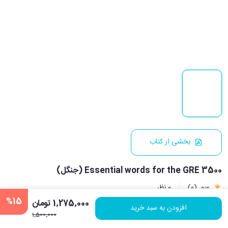
بخشی از کتاب
3500 Essential words for the GRE (جنگل)
0٫0
(0)
0 نظر
%15
1٬275٬000 تومان
افزودن به سبد خرید
1٬500٬000
نویسنده:
محمد حسین کشاورز