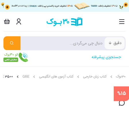
دقیق
جستجوی پیشرفته
30بوک
کتاب زبان خارجی
کتاب آزمون های انگلیسی
GRE
3500 Essential words for the GRE
%15