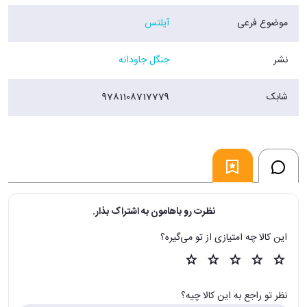
موضوع فرعی
آیلتس
نشر
جنگل جاودانه
شابک
9781108717779
نظرت رو باهامون به اشتراک بذار.
این کالا چه امتیازی از تو می‌گیره؟
نظر تو راجع به این کالا چیه؟