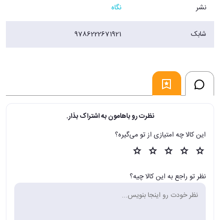
نشر
نگاه
شابک
9786222671921
نظرت رو باهامون به اشتراک بذار.
این کالا چه امتیازی از تو می‌گیره؟
نظر تو راجع به این کالا چیه؟