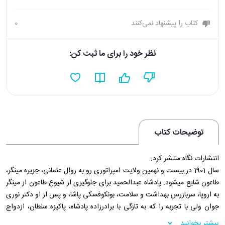
کتاب را پیشنهاد نمی‌کنند
0
نظر خود را برای ما ثبت کن:
توضیحات کتاب
انتشارات نگاه منتشر کرد:
سال 1901 در بیست و نهمین ولایت امپراتوری رو به زوال عثمانی، جزیره مینگر،
طاعون شایع میشود. پادشاه عبدالحمید برای جلوگیری از شیوع طاعون از مینگر
به اروپا، سربازرس بهداشت و سلامت، بونکوفسکی پاشا، و پس از او دکتر نوری
جوان ولی با تجربه را که به تازگی با برادرزاده پادشاه، پاکیزه سلطان، ازدواج
کرده، به جزیره می فرستد. پاکیزه سلطان دختر پادشاه قبلی، مراد پنجم، است و
بیشتر بخوانید