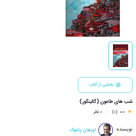
بخشی از کتاب
شب های طاعون (گالینگور)
0٫0
(0)
0 نظر
نویسنده:
اورهان پاموک