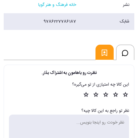
نشر
خانه فرهنگ و هنر گویا
شابک
9786227786187
نظرت رو باهامون به اشتراک بذار.
این کالا چه امتیازی از تو می‌گیره؟
نظر تو راجع به این کالا چیه؟