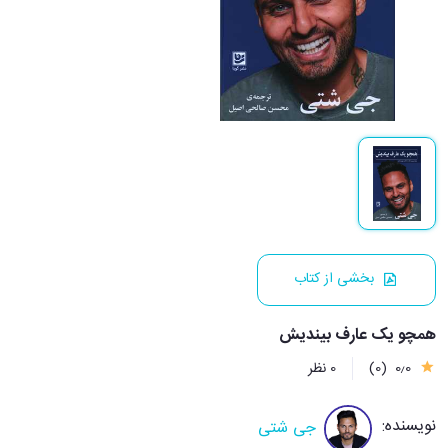
بخشی از کتاب
همچو یک عارف بیندیش
0٫0
(0)
0 نظر
نویسنده:
جی شتی