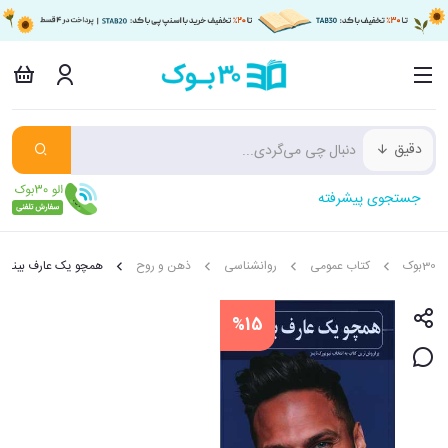
دقیق
جستجوی پیشرفته
30بوک
کتاب عمومی
روانشناسی
ذهن و روح
همچو یک عارف بیند
%15