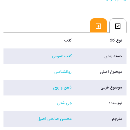
می‌شود. این کتاب زندگی جی شتی، تحولات شخصیتی او پس از آشنا شدن با
بزرگان این مکتب و رسیدن به تجربیات گران‌بها و نیز دستاوردهای بزرگی که به
واسطه تغییر نگرش و به دست آوردن اندیشه عارفانه در او به وجود‌آمده را از
زبان خود او روایت می‌کند.
فروشگاه اینترنتی 30بوک
نوع کالا
کتاب
دسته بندی
کتاب عمومی
موضوع اصلی
روانشناسی
موضوع فرعی
ذهن و روح
نویسنده
جی شتی
مترجم
محسن صالحی اصیل