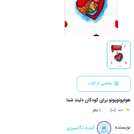
بخشی از کتاب
هواپونوپونو برای کودکان دلبند شما
0٫0
(0)
1 نظر
نویسنده:
آندره دگاسپری