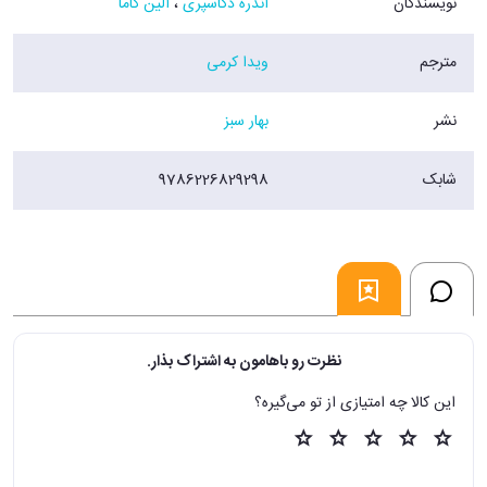
نویسندگان
آندره دگاسپری
،
آلین گاما
مترجم
ویدا کرمی
نشر
بهار سبز
شابک
9786226829298
نظرت رو باهامون به اشتراک بذار.
این کالا چه امتیازی از تو می‌گیره؟