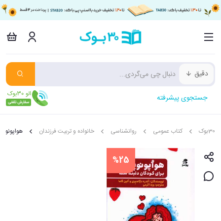
دقیق
جستجوی پیشرفته
30بوک
کتاب عمومی
روانشناسی
خانواده و تربیت فرزندان
هواپونوپون
%25