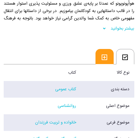
هواُپونوپونو که عمدتا بر پایه‌ی عشق ورزی و مسئولیت پذیری استوار هستند
را در قالب داستانهایی به کودکانمان بیاموزیم. در برخی از داستانها برای انتقال
مفهومی خاص به کمک شما والدین گرامی نیاز خواهد بود. باتوجه به فرهنگ
خانوادگی، سطح آگاهیو ادبیات گفتاری خود، مفاهیمی که ممکن است برای
بیشتر بخوانید
کودکتان ملموس نباشد را تشریح کنید. برای درک، بیان و انتقال صحیح مطالب
می‌توانید کتابهای محدودیت صفر و در وضعیت صفر که توسط انتشارات
بهارسبز به چاپ رسیده‌اند را مطالعه فرمایید.
فروشگاه اینترنتی 30بوک
نوع کالا
کتاب
دسته بندی
کتاب عمومی
موضوع اصلی
روانشناسی
موضوع فرعی
خانواده و تربیت فرزندان