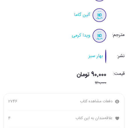
آلین گاما
مترجم:
ویدا کرمی
نشر:
بهار سبز
قیمت:
90٬000 تومان
120٬000
دفعات مشاهده کتاب
2746
علاقه‌مندان به این کتاب
4