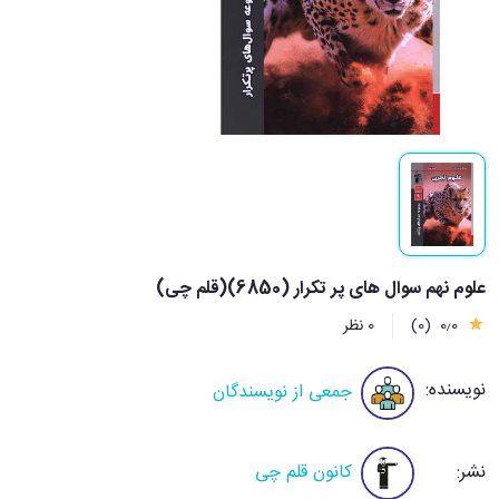
علوم نهم سوال های پر تکرار (6850)(قلم چی)
0٫0
(0)
0 نظر
نویسنده:
جمعی از نویسندگان
نشر:
کانون قلم چی