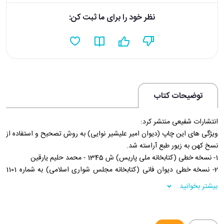
نظر خود را برای ما ثبت کن:
توضیحات کتاب
انتشارات شفیعی منتشر کرد:
ویژگی های این چاپ (دیوان امیر علیشیر نوایی) به روش تصحیح و استفاده از
نسخ کهن به زیور طبع آراسته شد.
1- نسخه خطی (کتابخانه ملی پاریس) ش 1345 - محمد حلیم یارقین
2- نسخه خطی دیوان فانی (کتابخانه مجلس شواری اسلامی) به شماره 1101
گزارش ابن يوسف شیراندامی
بیشتر بخوانید
3- نسخه خطی دیوان فانی هروی ( کتابخانه مرکزی دانشگاه تهران به شماره
2866)
4- نسخه خطی خزائن القصيده ش 4992 کتابخانه مجلس (سلطان حسین