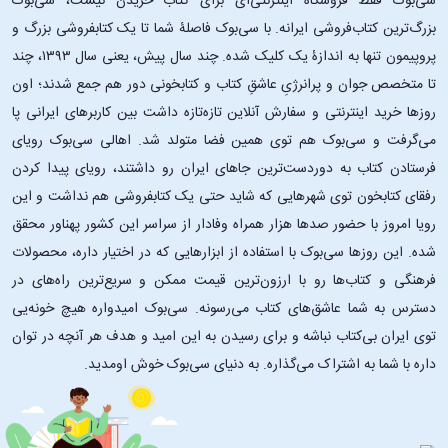
سی‌بوک فقط فروشگاه اینترنتی‌ای برای کتاب خریدن نیست، سی‌بوک
بزرگ‌ترین کتاب‌فروشی ایرانه. با سی‌بوک فاصلۀ شما تا یک کتابفروشی بزرگ و
پروپیمون تنها به اندازۀ یک کلیک شده. چند سال پیش، یعنی سال ۱۳۹۳، چند
تا متخصص جوان و پرانرژیِ عاشقِ کتاب و کتابخونی دور هم جمع شدند؛ اون‌
روزها خرید اینترنتی و سفارش آنلاین تازه‌تازه داشت بین کاربرهای ایرانی پا
می‌گرفت و سی‌بوک هم توی همین فضا متولد شد. اهالی سی‌بوک رویای
فرستادن کتاب به دوردست‌ترین جاهای ایران رو داشتند، رویای پیدا کردن
رفقای کتابخون توی شهرهایی که شاید حتی یک کتابفروشی هم نداشت و این
رویا امروز با حضور صدها هزار همراه وفادار از سراسر این کشور پهناور محقق
شده. این ‌روزها سی‌بوک با استفاده از ابزارهایی که در اختیار داره، محصولات
فرهنگی و کتاب‌ها رو با ارزون‌ترین قیمت ممکن و سریع‌ترین راه‌های در
دسترس به شما عاشق‌های کتاب می‌رسونه. سی‌بوک امیدواره هیچ خونه‌یی
توی ایران بی‌کتاب نباشه و برای رسیدن به این امید و هدف هر آنچه در توان
داره با شما به اشتراک می‌گذاره. به دنیای سی‌بوک خوش اومدید.