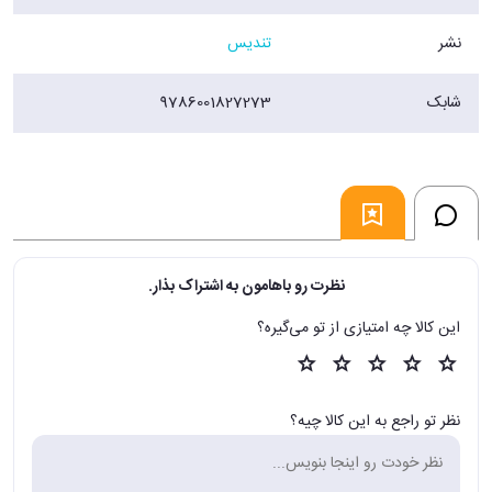
نشر
تندیس
شابک
9786001827273
نظرت رو باهامون به اشتراک بذار.
این کالا چه امتیازی از تو می‌گیره؟
نظر تو راجع به این کالا چیه؟