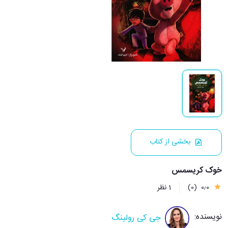
بخشی از کتاب
خوک کریسمس
0٫0
(0)
1 نظر
نویسنده:
جی کی رولینگ