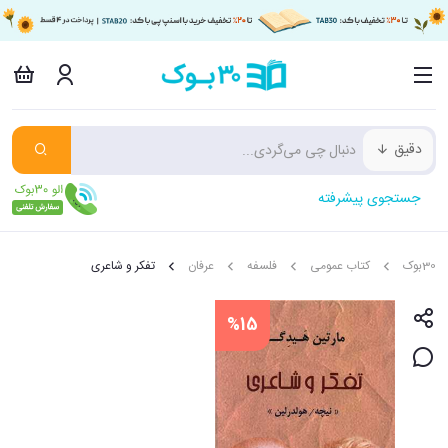
دقیق
جستجوی پیشرفته
30بوک
کتاب عمومی
فلسفه
عرفان
تفکر و شاعری
%15