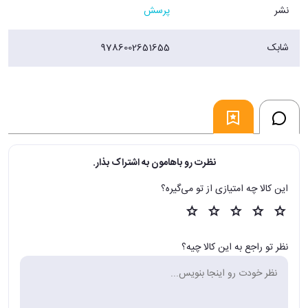
نشر
پرسش
شابک
9786002651655
نظرت رو باهامون به اشتراک بذار.
این کالا چه امتیازی از تو می‌گیره؟
نظر تو راجع به این کالا چیه؟