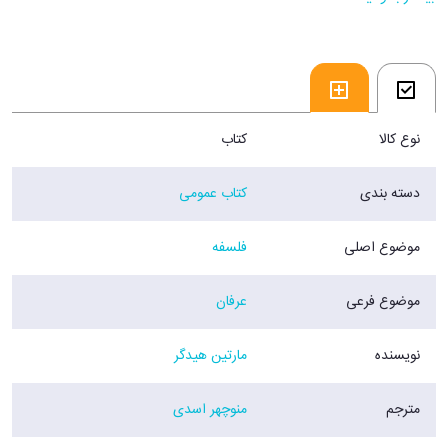
روشنایی به جلوه درآید. هر از گاهی نیز بشر این روشنایی را انگار که از آن او
باشد، به مراقبه می نشیند و این بدان هنگام است که تاریکی فرارسد. ولی از
آن پس، او در پیشگاه این روشنایی بهوشتر نیست، چرا که عادت او آن بوده که
این روشنایی، خود بازگردد.
فروشگاه اینترنتی 30بوک
نوع کالا
کتاب
دسته بندی
کتاب عمومی
موضوع اصلی
فلسفه
موضوع فرعی
عرفان
نویسنده
مارتین هیدگر
مترجم
منوچهر اسدی