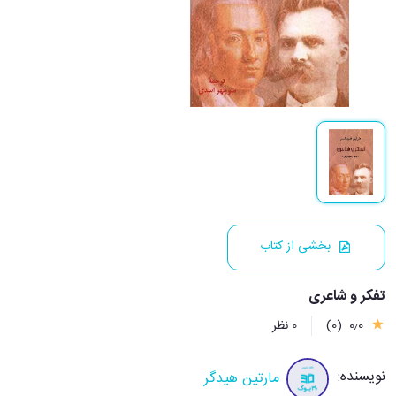
بخشی از کتاب
تفکر و شاعری
0٫0
(0)
0 نظر
نویسنده:
مارتین هیدگر