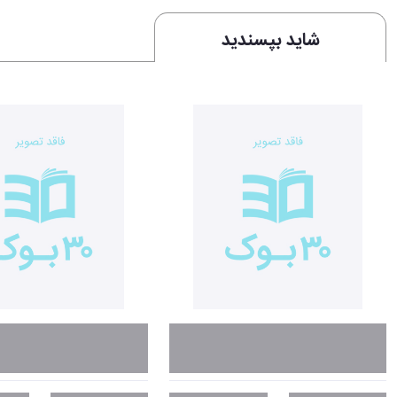
شاید بپسندید