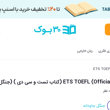
م
زی فکری
زبان خارجی
ETS TOE
ETS TOEFL (کتاب تست و سی دی ) (جنگل)
 نظر
جنگل جاودانه