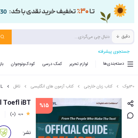
دقیق
جستجوی پیشرفته
دسته‌بندی‌ها
لوازم تحریر
کمک درسی
کودک‌ونوجوان
با
30بوک
کتاب زبان خارجی
کتاب آزمون های انگلیسی
تافل
FL
 (Official Toefl iBT
%15
0٫0
(0)
0
نشر: