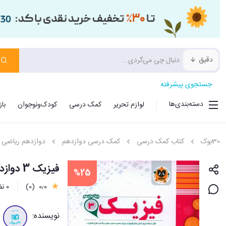
دقیق
جستجوی پیشرفته
دسته‌بندی‌ها
لوازم تحریر
کمک درسی
کودک‌ونوجوان
با
30بوک
کتاب کمک درسی
کمک درسی دوازدهم
دوازدهم ریاضی
فیزیک 3 دوازدهم ریاضی نمونه سوالات امتحانی
%25
0٫0
(0)
0 نظر
نویسنده: