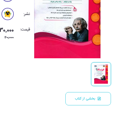
نشر:
قیمت:
30٬000 تومان
40٬000
بخشی از کتاب