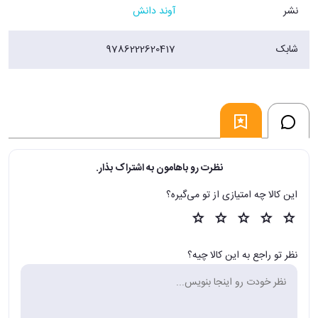
نشر
آوند دانش
شابک
9786222620417
نظرت رو باهامون به اشتراک بذار.
این کالا چه امتیازی از تو می‌گیره؟
نظر تو راجع به این کالا چیه؟