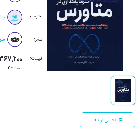
مترجم:
یاش
نشر:
سبز
قیمت:
367٬200 تومان
432٬000
بخشی از کتاب