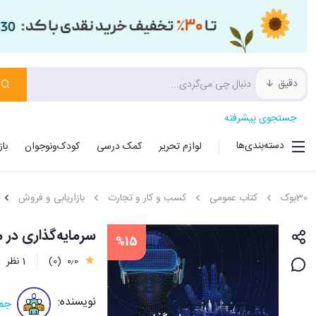
دقیق
جستجوی پیشرفته
دسته‌بندی‌ها
لوازم تحریر
کمک درسی
کودک‌ونوجوان
با
30بوک
کتاب عمومی
کسب و کار و تجارت
بازاریابی و فروش
سرمایه‌گذاری در 
%15
0٫0
(0)
1 نظر
نویسنده:
جمع