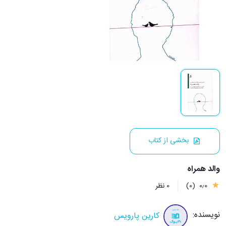
بخشی از کتاب
والد همراه
0٫0
(0)
0 نظر
نویسنده:
کارین پارویس