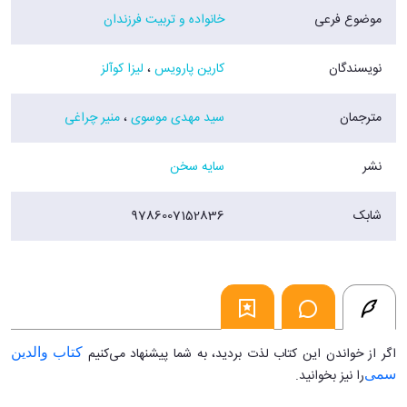
موضوع فرعی
خانواده و تربیت فرزندان
نویسندگان
کارین پارویس
،
لیزا کوآلز
مترجمان
سید مهدی موسوی
،
منیر چراغی
نشر
سایه سخن
شابک
9786007152836
اگر از خواندن این کتاب لذت بردید، به شما پیشنهاد می‌‌کنیم
کتاب والدین
را نیز بخوانید.
سمی