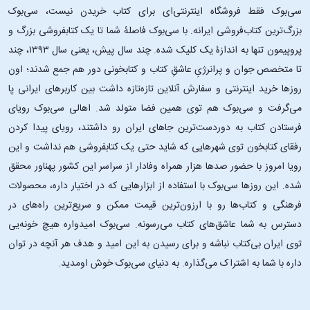
سی‌بوک فقط فروشگاه اینترنتی‌ای برای کتاب خریدن نیست، سی‌بوک
بزرگ‌ترین کتاب‌فروشی ایرانه. با سی‌بوک فاصلۀ شما تا یک کتابفروشی بزرگ و
پروپیمون تنها به اندازۀ یک کلیک شده. چند سال پیش، یعنی سال ۱۳۹۳، چند
تا متخصص جوان و پرانرژیِ عاشقِ کتاب و کتابخونی دور هم جمع شدند؛ اون‌
روزها خرید اینترنتی و سفارش آنلاین تازه‌تازه داشت بین کاربرهای ایرانی پا
می‌گرفت و سی‌بوک هم توی همین فضا متولد شد. اهالی سی‌بوک رویای
فرستادن کتاب به دوردست‌ترین جاهای ایران رو داشتند، رویای پیدا کردن
رفقای کتابخون توی شهرهایی که شاید حتی یک کتابفروشی هم نداشت و این
رویا امروز با حضور صدها هزار همراه وفادار از سراسر این کشور پهناور محقق
شده. این ‌روزها سی‌بوک با استفاده از ابزارهایی که در اختیار داره، محصولات
فرهنگی و کتاب‌ها رو با ارزون‌ترین قیمت ممکن و سریع‌ترین راه‌های در
دسترس به شما عاشق‌های کتاب می‌رسونه. سی‌بوک امیدواره هیچ خونه‌یی
توی ایران بی‌کتاب نباشه و برای رسیدن به این امید و هدف هر آنچه در توان
داره با شما به اشتراک می‌گذاره. به دنیای سی‌بوک خوش اومدید.