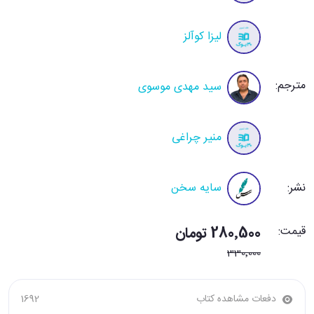
لیزا کوآلز
مترجم:
سید مهدی موسوی
منیر چراغی
نشر:
سایه سخن
قیمت:
280٬500 تومان
330٬000
دفعات مشاهده کتاب
1692