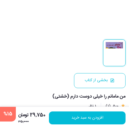
بخشی از کتاب
من مامانم را خیلی دوست دارم (خشتی)
5٫0
(1)
1 نظر
%15
29٬750 تومان
افزودن به سبد خرید
35٬000
نویسنده:
گیلز اندرو