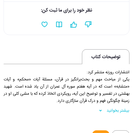
نظر خود را برای ما ثبت کن:
توضیحات کتاب
انتشارات روزنه منتشر کرد:
یکی از مباحث مهم و بحث‌برانگیز در قرآن، مسئلة آیات «محکم» و آیات
«متشابه» است که در آیه هفتم سوره آل عمران از آن یاد شده است. شهید
بهشتی در تفسیر و توضیح این آیه، رویکردی اتخاذ کرده که با مشی کلی او در
زمینة چگونگی فهم و درک قرآن سازگاری دارد.
ابتدا به انتخاب واژگان فارسی مناسب برای این دو اصطلاح دست می‌زند و
بیشتر بخوانید
مقابل واژه «محکم» از «استوار» و در مقابل واژه «متشابه» از «همانند» استفاده
می‌کند. سپس به مباحثی که توسط مفسران و قرآن‌شناسان دیگر در این زمینه
و برای حل معضل شناسایی آیات محکم از آیات متشابه مطرح کرده‌اند