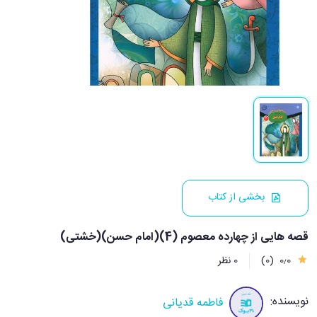
بخشی از کتاب
قصه هایی از چهارده معصوم (4)(امام حسن)(خشتی)
0٫0
(0)
0 نظر
نویسنده:
فاطمه قدیانی