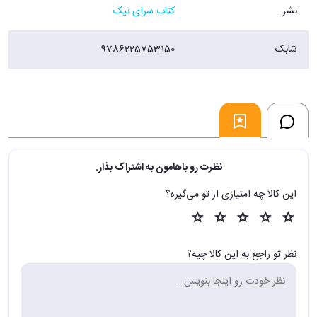
نشر
کتاب سرای نیک
شابک
9786225753150
نظرت رو باهامون به اشتراک بذار.
این کالا چه امتیازی از تو می‌گیره؟
نظر تو راجع به این کالا چیه؟