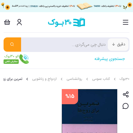
دقیق
جستجوی پیشرفته
30بوک
کتاب عمومی
روانشناسی
ازدواج و زناشویی
تمرین برای زوج 
%15