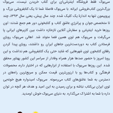
سی‌بوک فقط فروشگاه اینترنتی‌ای برای کتاب خریدن نیست، سی‌بوک
بزرگ‌ترین کتاب‌فروشی ایرانه. با سی‌بوک فاصلۀ شما تا یک کتابفروشی بزرگ و
پروپیمون تنها به اندازۀ یک کلیک شده. چند سال پیش، یعنی سال ۱۳۹۳، چند
تا متخصص جوان و پرانرژیِ عاشقِ کتاب و کتابخونی دور هم جمع شدند؛ اون‌
روزها خرید اینترنتی و سفارش آنلاین تازه‌تازه داشت بین کاربرهای ایرانی پا
می‌گرفت و سی‌بوک هم توی همین فضا متولد شد. اهالی سی‌بوک رویای
فرستادن کتاب به دوردست‌ترین جاهای ایران رو داشتند، رویای پیدا کردن
رفقای کتابخون توی شهرهایی که شاید حتی یک کتابفروشی هم نداشت و این
رویا امروز با حضور صدها هزار همراه وفادار از سراسر این کشور پهناور محقق
شده. این ‌روزها سی‌بوک با استفاده از ابزارهایی که در اختیار داره، محصولات
فرهنگی و کتاب‌ها رو با ارزون‌ترین قیمت ممکن و سریع‌ترین راه‌های در
دسترس به شما عاشق‌های کتاب می‌رسونه. سی‌بوک امیدواره هیچ خونه‌یی
توی ایران بی‌کتاب نباشه و برای رسیدن به این امید و هدف هر آنچه در توان
داره با شما به اشتراک می‌گذاره. به دنیای سی‌بوک خوش اومدید.