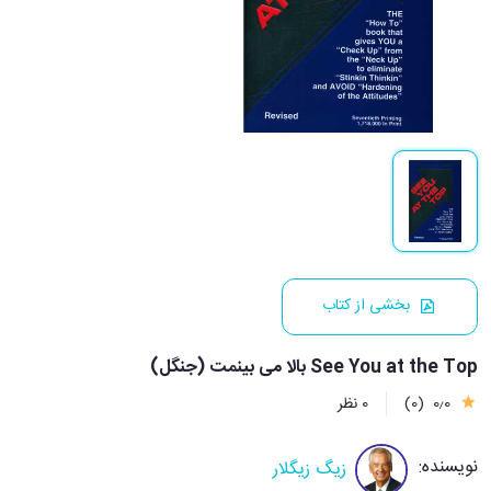
بخشی از کتاب
See You at the Top بالا می بینمت (جنگل)
0٫0
(0)
0 نظر
نویسنده:
زیگ زیگلار