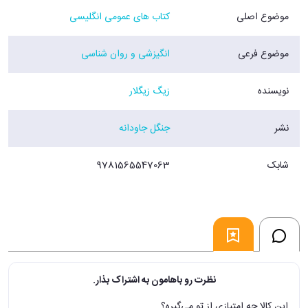
موضوع اصلی
کتاب های عمومی انگلیسی
موضوع فرعی
انگیزشی و روان شناسی
نویسنده
زیگ زیگلار
نشر
جنگل جاودانه
شابک
9781565547063
نظرت رو باهامون به اشتراک بذار.
این کالا چه امتیازی از تو می‌گیره؟