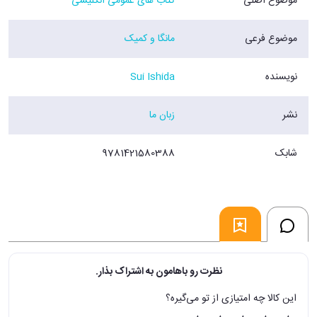
موضوع اصلی
کتاب های عمومی انگلیسی
موضوع فرعی
مانگا و کمیک
نویسنده
Sui Ishida
نشر
زبان ما
شابک
9781421580388
نظرت رو باهامون به اشتراک بذار.
این کالا چه امتیازی از تو می‌گیره؟