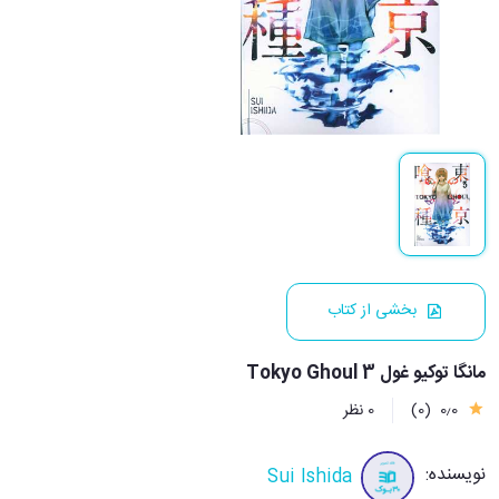
بخشی از کتاب
مانگا توکیو غول Tokyo Ghoul 3
0٫0
(0)
0 نظر
نویسنده:
Sui Ishida