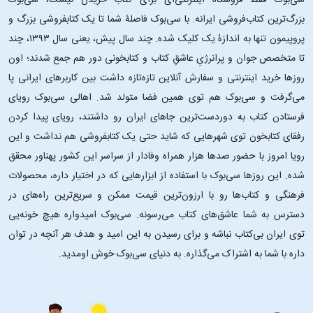
سی‌بوک فقط فروشگاه اینترنتی‌ای برای کتاب خریدن نیست، سی‌بوک
بزرگ‌ترین کتاب‌فروشی ایرانه. با سی‌بوک فاصلۀ شما تا یک کتابفروشی بزرگ و
پروپیمون تنها به اندازۀ یک کلیک شده. چند سال پیش، یعنی سال ۱۳۹۳، چند
تا متخصص جوان و پرانرژیِ عاشقِ کتاب و کتابخونی دور هم جمع شدند؛ اون‌
روزها خرید اینترنتی و سفارش آنلاین تازه‌تازه داشت بین کاربرهای ایرانی پا
می‌گرفت و سی‌بوک هم توی همین فضا متولد شد. اهالی سی‌بوک رویای
فرستادن کتاب به دوردست‌ترین جاهای ایران رو داشتند، رویای پیدا کردن
رفقای کتابخون توی شهرهایی که شاید حتی یک کتابفروشی هم نداشت و این
رویا امروز با حضور صدها هزار همراه وفادار از سراسر این کشور پهناور محقق
شده. این ‌روزها سی‌بوک با استفاده از ابزارهایی که در اختیار داره، محصولات
فرهنگی و کتاب‌ها رو با ارزون‌ترین قیمت ممکن و سریع‌ترین راه‌های در
دسترس به شما عاشق‌های کتاب می‌رسونه. سی‌بوک امیدواره هیچ خونه‌یی
توی ایران بی‌کتاب نباشه و برای رسیدن به این امید و هدف هر آنچه در توان
داره با شما به اشتراک می‌گذاره. به دنیای سی‌بوک خوش اومدید.