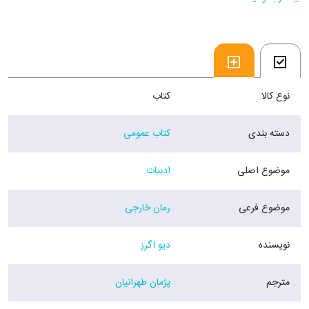
دِیو اِگِرز نویسندهٔ امریکاییِ این رمانِ پرحادثه خوب می‌داند که درون و بیرونِ
بچه‌ها چه می‌گذرد. او با مهارتِ تمام داستان نوجوانانی را تعریف می‌کند که
شهرشان را نجات می‌دهند و بی‌عرضگی‌های آدم‌بزرگ‌ها را جبران می‌کنند.
فروشگاه اینترنتی 30بوک
نوع کالا
کتاب
دسته بندی
کتاب عمومی
موضوع اصلی
ادبیات
موضوع فرعی
رمان خارجی
نویسنده
دیو اگرز
مترجم
پژمان طهرانیان