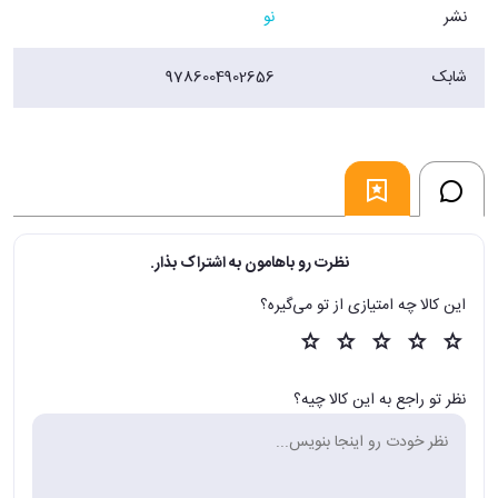
نشر
نو
شابک
9786004902656
نظرت رو باهامون به اشتراک بذار.
این کالا چه امتیازی از تو می‌گیره؟
نظر تو راجع به این کالا چیه؟