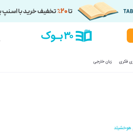
م
زی فکری
زبان خارجی
 هوخشیلد