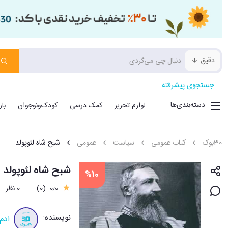
دقیق
جستجوی پیشرفته
دسته‌بندی‌ها
لوازم تحریر
کمک درسی
کودک‌ونوجوان
با
30بوک
کتاب عمومی
سیاست
عمومی
شبح شاه لئوپولد
شبح شاه لئوپولد
%10
0٫0
(0)
0 نظر
نویسنده:
ادم