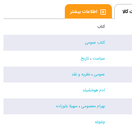
کالا
اطلاعات بیشتر
کتاب
کتاب عمومی
سیاست
،
تاریخ
عمومی
،
نظریه و نقد
ادم هوخشیلد
بهرام معصومی
،
سهیلا بانوزاده
چلچله