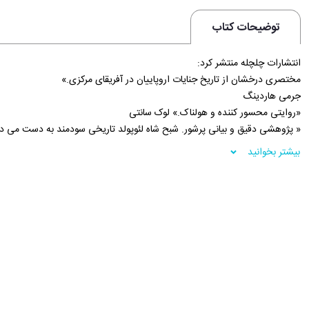
توضیحات کتاب
انتشارات چلچله منتشر کرد:
مختصری درخشان از تاریخ جنایات اروپاییان در آفریقای مرکزی.»
جرمی هاردینگ
«روایتی محسور کننده و هولناک.» لوک سانتی
« پژوهشی دقیق و بیانی پرشور. شبح شاه لئوپولد تاریخی سودمند به دست می د
« اثری چشمگیر و سرگرم کننده از تاریخ عمومی: پژوهشی گسترده و نوشتاری عال
بیشتر بخوانید
اسکات مک لمی
« هو خشیلد تاریخی شبیه هیچ تاریخ دیگری ارائه نداده است. صد سال پیش، مردم
میلیون ها نفر جان باختند، خشمگین شدند... امروزه یکی از هزاران نفر هم نمی ت
انگیز را خوانده باشد.»
فروشگاه اینترنتی 30بوک