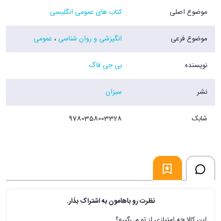
موضوع اصلی
کتاب های عمومی انگلیسی
موضوع فرعی
انگیزشی و روان شناسی
،
عمومی
نویسنده
بی جی فاگ
نشر
سبزان
شابک
9780358003328
نظرت رو باهامون به اشتراک بذار.
این کالا چه امتیازی از تو می‌گیره؟