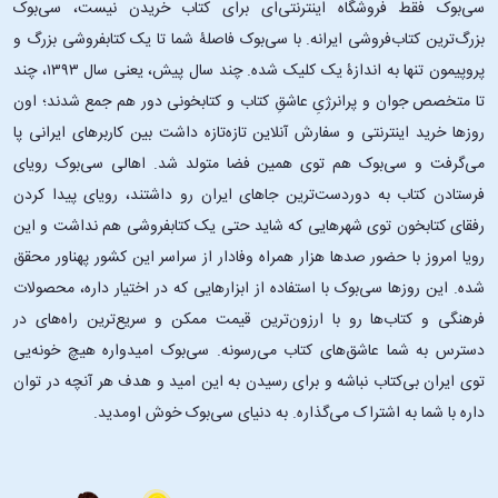
سی‌بوک فقط فروشگاه اینترنتی‌ای برای کتاب خریدن نیست، سی‌بوک
بزرگ‌ترین کتاب‌فروشی ایرانه. با سی‌بوک فاصلۀ شما تا یک کتابفروشی بزرگ و
پروپیمون تنها به اندازۀ یک کلیک شده. چند سال پیش، یعنی سال ۱۳۹۳، چند
تا متخصص جوان و پرانرژیِ عاشقِ کتاب و کتابخونی دور هم جمع شدند؛ اون‌
روزها خرید اینترنتی و سفارش آنلاین تازه‌تازه داشت بین کاربرهای ایرانی پا
می‌گرفت و سی‌بوک هم توی همین فضا متولد شد. اهالی سی‌بوک رویای
فرستادن کتاب به دوردست‌ترین جاهای ایران رو داشتند، رویای پیدا کردن
رفقای کتابخون توی شهرهایی که شاید حتی یک کتابفروشی هم نداشت و این
رویا امروز با حضور صدها هزار همراه وفادار از سراسر این کشور پهناور محقق
شده. این ‌روزها سی‌بوک با استفاده از ابزارهایی که در اختیار داره، محصولات
فرهنگی و کتاب‌ها رو با ارزون‌ترین قیمت ممکن و سریع‌ترین راه‌های در
دسترس به شما عاشق‌های کتاب می‌رسونه. سی‌بوک امیدواره هیچ خونه‌یی
توی ایران بی‌کتاب نباشه و برای رسیدن به این امید و هدف هر آنچه در توان
داره با شما به اشتراک می‌گذاره. به دنیای سی‌بوک خوش اومدید.