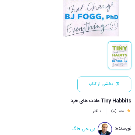
بخشی از کتاب
Tiny Habbits عادت های خرد
0٫0
(0)
0 نظر
نویسنده:
بی جی فاگ