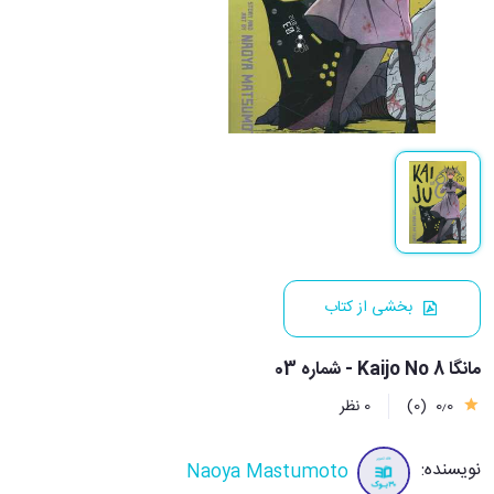
بخشی از کتاب
مانگا Kaijo No 8 - شماره 03
0٫0
(0)
0 نظر
نویسنده:
Naoya Mastumoto