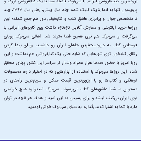
بزرگ‌ترین کتاب‌فروشی ایرانه. با سی‌بوک فاصلۀ شما تا یک کتابفروشی بزرگ و
پروپیمون تنها به اندازۀ یک کلیک شده. چند سال پیش، یعنی سال ۱۳۹۳، چند
تا متخصص جوان و پرانرژیِ عاشقِ کتاب و کتابخونی دور هم جمع شدند؛ اون‌
روزها خرید اینترنتی و سفارش آنلاین تازه‌تازه داشت بین کاربرهای ایرانی پا
می‌گرفت و سی‌بوک هم توی همین فضا متولد شد. اهالی سی‌بوک رویای
فرستادن کتاب به دوردست‌ترین جاهای ایران رو داشتند، رویای پیدا کردن
رفقای کتابخون توی شهرهایی که شاید حتی یک کتابفروشی هم نداشت و این
رویا امروز با حضور صدها هزار همراه وفادار از سراسر این کشور پهناور محقق
شده. این ‌روزها سی‌بوک با استفاده از ابزارهایی که در اختیار داره، محصولات
فرهنگی و کتاب‌ها رو با ارزون‌ترین قیمت ممکن و سریع‌ترین راه‌های در
دسترس به شما عاشق‌های کتاب می‌رسونه. سی‌بوک امیدواره هیچ خونه‌یی
توی ایران بی‌کتاب نباشه و برای رسیدن به این امید و هدف هر آنچه در توان
داره با شما به اشتراک می‌گذاره. به دنیای سی‌بوک خوش اومدید.