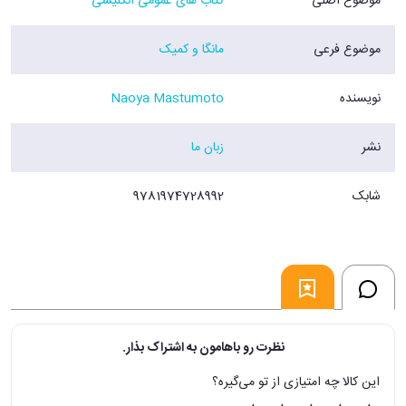
موضوع اصلی
کتاب های عمومی انگلیسی
موضوع فرعی
مانگا و کمیک
نویسنده
Naoya Mastumoto
نشر
زبان ما
شابک
9781974728992
نظرت رو باهامون به اشتراک بذار.
این کالا چه امتیازی از تو می‌گیره؟