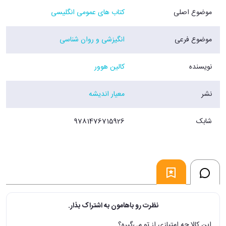
موضوع اصلی
کتاب های عمومی انگلیسی
موضوع فرعی
انگیزشی و روان شناسی
نویسنده
کالین هوور
نشر
معیار اندیشه
شابک
9781476715926
نظرت رو باهامون به اشتراک بذار.
این کالا چه امتیازی از تو می‌گیره؟