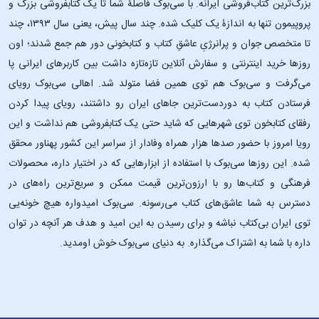
بزرگ‌ترین کتاب‌فروشی ایرانه. با سی‌بوک فاصلۀ شما تا یک کتابفروشی بزرگ و
پروپیمون تنها به اندازۀ یک کلیک شده. چند سال پیش، یعنی سال ۱۳۹۳، چند
تا متخصص جوان و پرانرژیِ عاشقِ کتاب و کتابخونی دور هم جمع شدند؛ اون‌
روزها خرید اینترنتی و سفارش آنلاین تازه‌تازه داشت بین کاربرهای ایرانی پا
می‌گرفت و سی‌بوک هم توی همین فضا متولد شد. اهالی سی‌بوک رویای
فرستادن کتاب به دوردست‌ترین جاهای ایران رو داشتند، رویای پیدا کردن
رفقای کتابخون توی شهرهایی که شاید حتی یک کتابفروشی هم نداشت و این
رویا امروز با حضور صدها هزار همراه وفادار از سراسر این کشور پهناور محقق
شده. این ‌روزها سی‌بوک با استفاده از ابزارهایی که در اختیار داره، محصولات
فرهنگی و کتاب‌ها رو با ارزون‌ترین قیمت ممکن و سریع‌ترین راه‌های در
دسترس به شما عاشق‌های کتاب می‌رسونه. سی‌بوک امیدواره هیچ خونه‌یی
توی ایران بی‌کتاب نباشه و برای رسیدن به این امید و هدف هر آنچه در توان
داره با شما به اشتراک می‌گذاره. به دنیای سی‌بوک خوش اومدید.