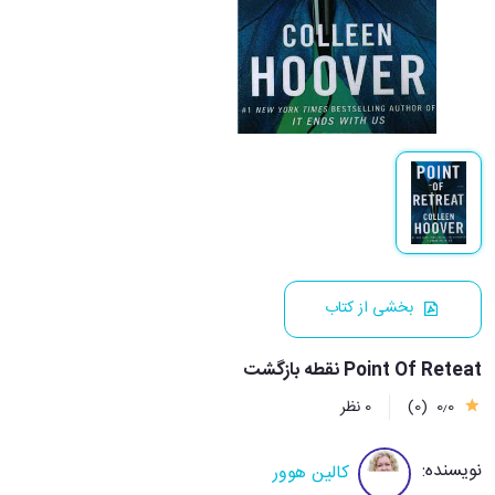
بخشی از کتاب
Point Of Reteat نقطه بازگشت
0٫0
(0)
0 نظر
نویسنده:
کالین هوور