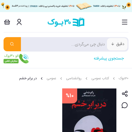
دقیق
جستجوی پیشرفته
30بوک
کتاب عمومی
روانشناسی
عمومی
در برابر خشم
%10