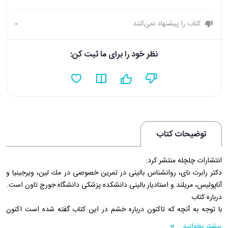
کتاب را پیشنهاد نمی‌کنند
0
نظر خود را برای ما ثبت کن:
توضیحات کتاب
انتشارات چلچله منتشر کرد:
دکتر رابرت نای، روانشناس بالینی در تمرین خصوصی در مك لين، ویرجینیا و
آناپولیس، مریلند و استادیار بالینی دانشکده پزشکی دانشگاه جورج تاون است.
درباره کتاب
با توجه به آنچه که تاکنون درباره خشم در این کتاب گفته شده است اکنون
خوب می دانیم که خشم مشکلات جبران ناپذيري را چه در ابعاد شخصی و چه
بیشتر بخوانید