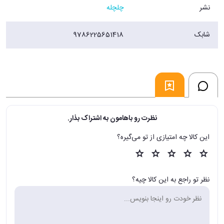
نشر
چلچله
شابک
9786225651418
نظرت رو باهامون به اشتراک بذار.
این کالا چه امتیازی از تو می‌گیره؟
نظر تو راجع به این کالا چیه؟