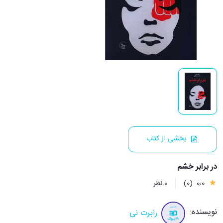
بخشی از کتاب
در برابر خشم
0٫0
(0)
0 نظر
نویسنده:
رابرت نی