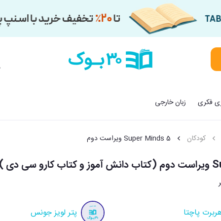
م
زی فکری
زبان خارجی
کودکان
Super Minds 5 ویراست دوم
) (جنگل)
ربرت پاچتا
پتر لویز جونس