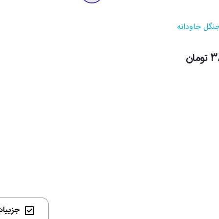
نگل جاودانه
ان
جزییات 