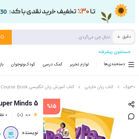
دقیق
جستجوی پیشرفته
دسته‌بندی‌ها
لوازم تحریر
کمک درسی
کودک‌ونوجوان
با
30بوک
کتاب زبان خارجی
کتاب آموزش زبان انگلیسی Course Book
Super Minds 5 ویراست دوم (کتاب دانش آموز و کتاب کارو سی دی 
%15
0٫0
(0)
0 نظر
نویسنده:
ه