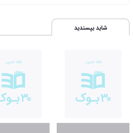
شاید بپسندید