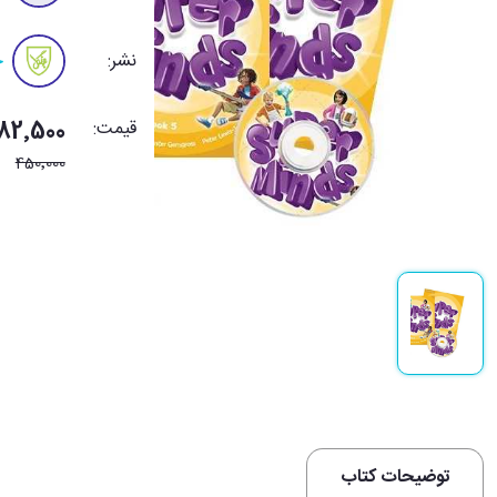
نشر:
ج
قیمت:
382٬500 توم
450٬000
توضیحات کتاب