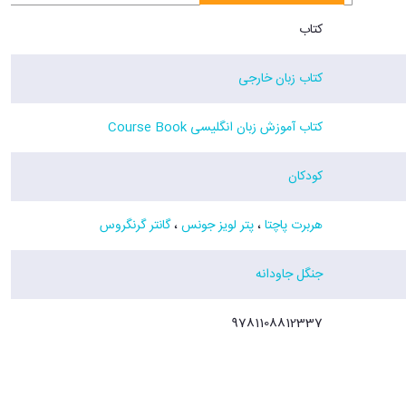
کتاب
کتاب زبان خارجی
کتاب آموزش زبان انگلیسی Course Book
کودکان
هربرت پاچتا
،
پتر لویز جونس
،
گانتر گرنگروس
جنگل جاودانه
9781108812337