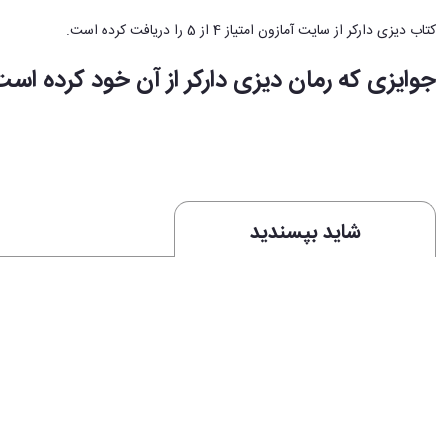
کتاب دیزی دارکر از سایت آمازون امتیاز 4 از 5 را دریافت کرده است.
جوایزی که رمان دیزی دارکر از آن خود کرده است
• برندۀ جایزۀ بهترین کتاب معمایی و هیجان‌انگیز سال 2022 به انتخاب کاربران گودریدز
معرفی رمان دیزی دارکر:
شاید بپسندید
کتاب
دیزی دارکر
رازی عجیب به سراغ خوانندگان برگشته است تا بار دیگر آن‌ها را در حیرت فرو ببرد
واکنش‌های جهانی به رمان دیزی دارکر:
«رمانی با هزاران پیچ‌وتاب‌ و رازهای هیجان‌انگیز... آلیس فینی نویسنده‌ای است ک
«یک خانوادۀ از هم پاشیده درگیر داستان «و آنگاه هیچکس نماند یا ده بچه زنگی»
نویسندۀ کتاب 56 روز