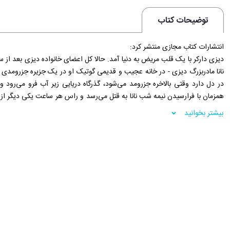
توضیحات کتاب
انتشارات کتاب مجازی منتشر کرد:
دیزی دارکر با یک قلب مریض به دنیا آمد. حالا کل اعضای خانواده دیزی بعد از
نانا مادربزرگ دیزی - در خانه عجیب و قدیمی گوتیک او در یک جزیره جزرومدی جم
در دل دارد وقتی بالاخره جزرومد می‌شود، گذرگاه دریایی زیر آب فرو می‌رود 
همزمان با فرارسیدن نیمه شب نانا به قتل می‌رسد و راس هر ساعت یکی دیگر از
زندانی در یک جزیره تبدیل شده است، همراه با قاتلی که قصد جان تک تکشان را 
بیشتر بخوانید
همه چیز آشکار شود، باید هم راز قتل ها و هم رازهای گذشته را کشف کنند.
فروشگاه اینترنتی 30بوک