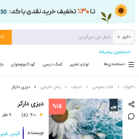
دقیق
جستجوی پیشرفته
دسته‌بندی‌ها
لوازم تحریر
کمک درسی
کودک‌ونوجوان
با
30بوک
کتاب عمومی
ادبیات
رمان خارجی
دیزی دارکر
دیزی دارکر
%15
4٫0
(5)
9 نظر
نویسنده:
آلیس فینی