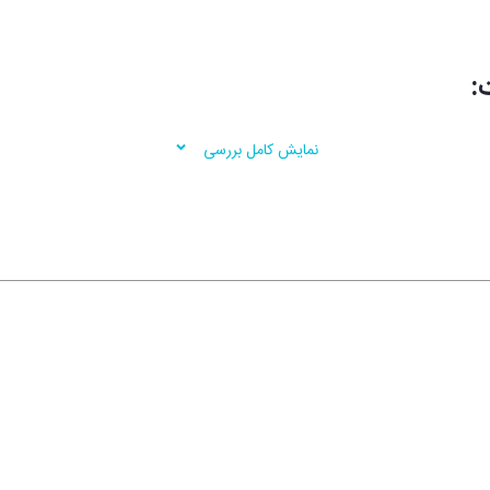
:
نمایش کامل بررسی
.
ه حتماً باید کتاب‌هایش را خواند.»
-هارلان کوبن، تودِی شو
 آگاتا کریستی می‌شوند. دیزی دارکر داستانی پُر پیچ و تاب و نفس‌گیر دارد. این