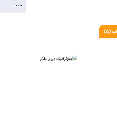
شابک
ب (5)