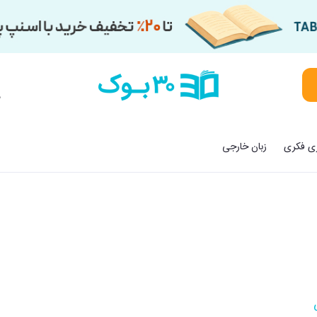
م
زی فکری
زبان خارجی